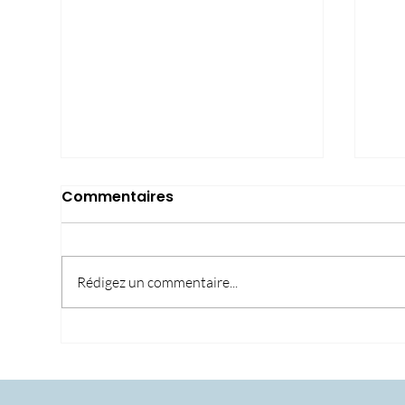
Commentaires
Rédigez un commentaire...
Crise du COVID19 : Quelles
L'i
solutions pour les
soc
restaurateurs ?
ent