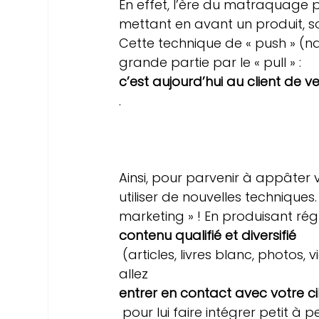
En effet, l’ère du matraquage p
mettant en avant un produit, son
Cette technique de « push » (nd
grande partie par le « pull » : 
c’est aujourd’hui au client de v
.

Ainsi, pour parvenir à appâter vo
utiliser de nouvelles techniques
marketing » ! En produisant ré
contenu qualifié et diversifié
 (articles, livres blanc, photos, vidéos, tutos…) diffusé sur différents canaux, vous 
allez 
entrer en contact avec votre c
 pour lui faire intégrer petit à petit votre communauté.
